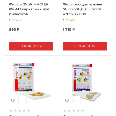
Фильтр ЗУБР МАСТЕР
Фильтрующий элемент
ФК-М3 каркасный для
SE 60,60Е,61,61Е,62,62Е
пылесосов
47097035900
модификации М3 и М4
Мало
Мало
895
₽
1 710
₽
В КОРЗИНУ
В КОРЗИНУ