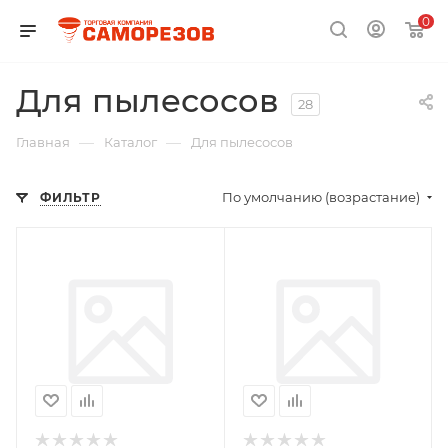
0
Для пылесосов
28
—
—
Главная
Каталог
Для пылесосов
По умолчанию (возрастание)
ФИЛЬТР