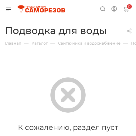
0
Подводка для воды
—
—
—
Главная
Каталог
Сантехника и водоснабжение
По
К сожалению, раздел пуст