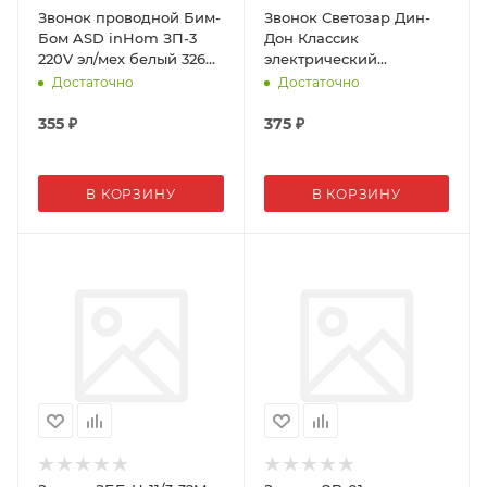
Звонок проводной Бим-
Звонок Светозар Дин-
Бом ASD inHom ЗП-3
Дон Классик
220V эл/мех белый 3268
электрический
656359
двухтональный 6В
Достаточно
Достаточно
355
₽
375
₽
В КОРЗИНУ
В КОРЗИНУ