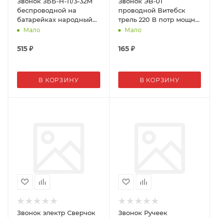
Звонок ЗББ-Н-11/3-32М
Звонок ЭB-01
беспроводной на
проводной Витебск
батарейках народный
трель 220 В потр мощн
32 мелодии
5Вт электр пластик 70-
Мало
Мало
90дБА 337191
515
₽
165
₽
В КОРЗИНУ
В КОРЗИНУ
Звонок электр Сверчок
Звонок Ручеек