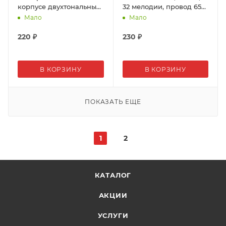
корпусе двухтональный
32 мелодии, провод 65
220В 74858
см
Мало
Мало
220
₽
230
₽
В КОРЗИНУ
В КОРЗИНУ
ПОКАЗАТЬ ЕЩЕ
1
2
КАТАЛОГ
АКЦИИ
УСЛУГИ