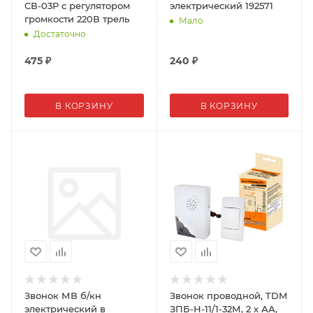
СВ-03Р с регулятором
электрический 192571
громкости 220В трель
Мало
Достаточно
475
₽
240
₽
В КОРЗИНУ
В КОРЗИНУ
Звонок МВ б/кн
Звонок проводной, TDM
электрический в
ЗПБ-Н-11/1-32М, 2 х АА,