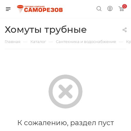
0
Хомуты трубные
—
—
—
Главная
Каталог
Сантехника и водоснабжение
Кр
К сожалению, раздел пуст