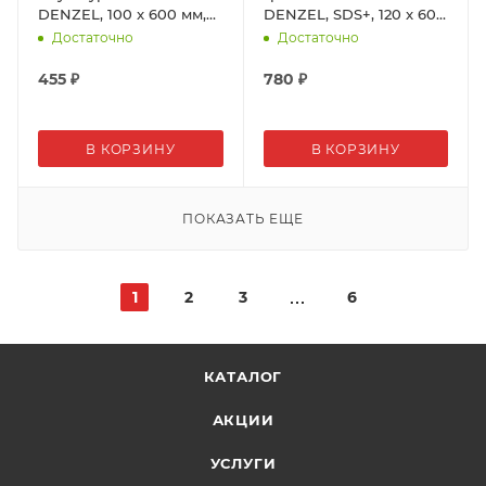
DENZEL, 100 x 600 мм,
DENZEL, SDS+, 120 x 600
хвостовик 8 мм
мм
Достаточно
Достаточно
455
₽
780
₽
В КОРЗИНУ
В КОРЗИНУ
ПОКАЗАТЬ ЕЩЕ
1
2
3
6
КАТАЛОГ
АКЦИИ
УСЛУГИ