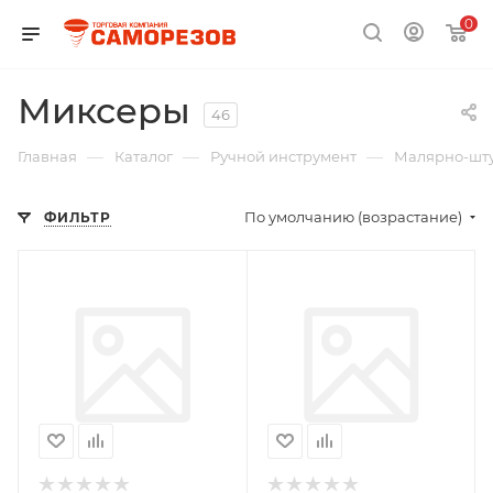
0
Миксеры
46
—
—
—
Главная
Каталог
Ручной инструмент
Малярно-шту
По умолчанию (возрастание)
ФИЛЬТР