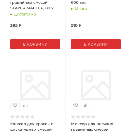
гравийных смесей
600 мм
STAYER МАСТЕР, 80 х
Много
400 мм
Достаточно
395
₽
510
₽
В КОРЗИНУ
В КОРЗИНУ
Миксер для красок и
Миксер для песчано-
штукатурных смесей
гравийных смесей