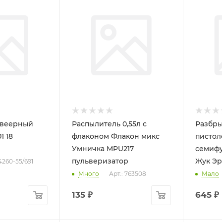
 веерный
Распылитель 0,55л с
Разбры
1 18
флаконом Флакон микс
пистол
Умничка MPU217
семиф
пульверизатор
Жук Эр
 4260-55/691
Много
Арт.: 763508
Мало
135
₽
645
₽