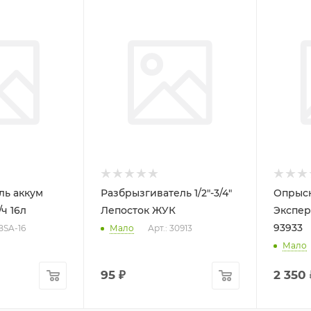
ль аккум
Разбрызгиватель 1/2"-3/4"
Опрыск
/ч 16л
Лепосток ЖУК
Экспер
93933
 BSA-16
Мало
Арт.: 30913
Мало
95
₽
2 350