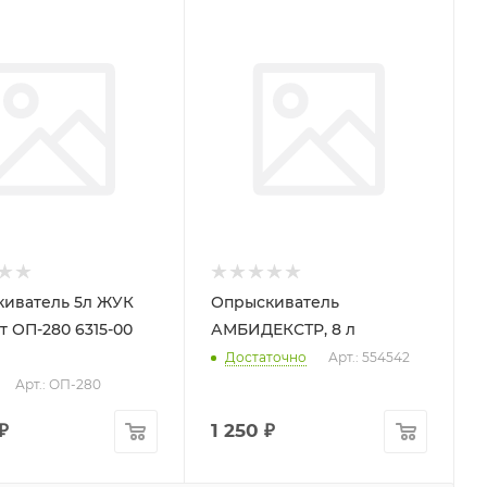
иватель 5л ЖУК
Опрыскиватель
т ОП-280 6315-00
АМБИДЕКСТР, 8 л
Достаточно
Арт.: 554542
Арт.: ОП-280
₽
1 250
₽