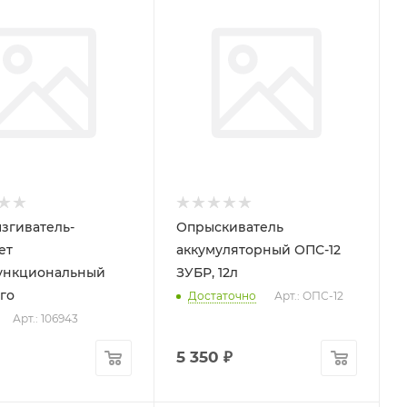
згиватель-
Опрыскиватель
ет
аккумуляторный ОПС-12
ункциональный
ЗУБР, 12л
го
Достаточно
Арт.: ОПС-12
Арт.: 106943
5 350
₽