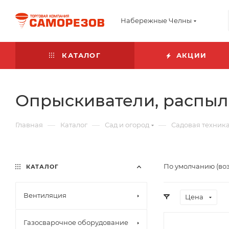
Набережные Челны
КАТАЛОГ
АКЦИИ
Опрыскиватели, распыл
—
—
—
Главная
Каталог
Сад и огород
Садовая техник
По умолчанию (во
КАТАЛОГ
Вентиляция
Цена
Газосварочное оборудование