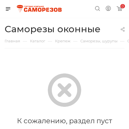
0
Саморезы оконные
—
—
—
—
Главная
Каталог
Крепеж
Саморезы, шурупы
К сожалению, раздел пуст