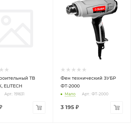
роительный ТВ
Фен технический ЗУБР
, ELITECH
ФТ-2000
Арт.: 191631
Мало
Арт.: ФТ-2000
₽
3 195
₽