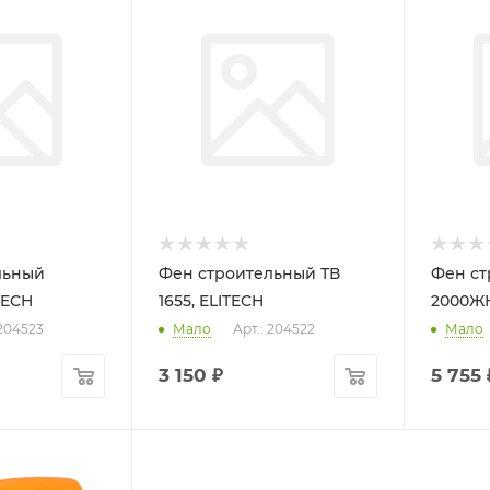
льный
Фен строительный ТВ
Фен ст
TECH
1655, ELITECH
2000ЖК
 204523
Мало
Арт.: 204522
Мало
3 150
₽
5 755