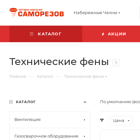
Набережные Челны
КАТАЛОГ
АКЦИИ
Технические фены
5
—
—
Главная
Каталог
Технические фены
По умолчанию (во
КАТАЛОГ
Вентиляция
Цена
Газосварочное оборудование