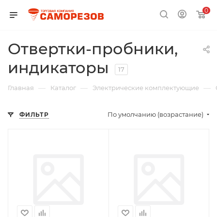
0
Отвертки-пробники,
индикаторы
17
—
—
—
Главная
Каталог
Электрические комплектующие
По умолчанию (возрастание)
ФИЛЬТР