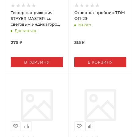
Тестер напряжения
Отвертка-пробник TDM
STAYER MASTER, со
ОП-2Э
световым индикатором,
Много
12-220 В, 125 мм
Достаточно
275
₽
315
₽
В КОРЗИНУ
В КОРЗИНУ