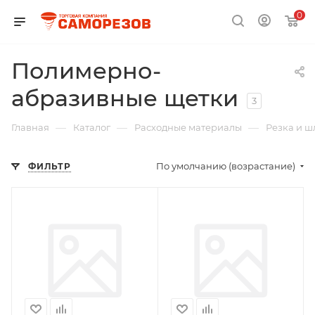
0
Полимерно-
абразивные щетки
3
—
—
—
Главная
Каталог
Расходные материалы
Резка и 
По умолчанию (возрастание)
ФИЛЬТР