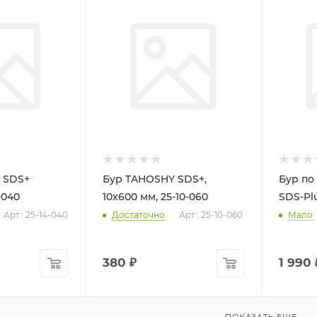
 SDS+
Бур TAHOSHY SDS+,
Бур по
-040
10х600 мм, 25-10-060
SDS-Plu
Арт.: 25-14-040
Достаточно
Арт.: 25-10-060
Мало
380
₽
1 990
ПОКАЗАТЬ ЕЩЕ