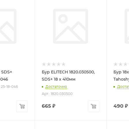
 SDS+
Бур ELITECH 1820.030500,
Бур 18
-046
SDS+ 18 х 410мм
Tahoshy
: 25-18-046
Достаточно
Доста
Арт.: 1820.030500
665
₽
490
₽