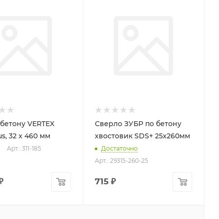
 бетону VERTEX
Сверло ЗУБР по бетону
s, 32 х 460 мм
хвостовик SDS+ 25х260мм
Арт.: 311-185
Достаточно
Арт.: 29315-260-25
₽
715
₽