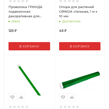
Проволока ГРИНДА
Опора для растений
подвязочная
GRINDA стальная, 1 м х
декоративная для
10 мм
кустарников 50м
Мало
Достаточно
125
₽
45
₽
В КОРЗИНУ
В КОРЗИНУ