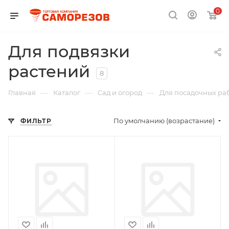
0
Для подвязки
растений
8
—
—
—
Главная
Каталог
Сад и огород
Для посадочных ра
По умолчанию (возрастание)
ФИЛЬТР