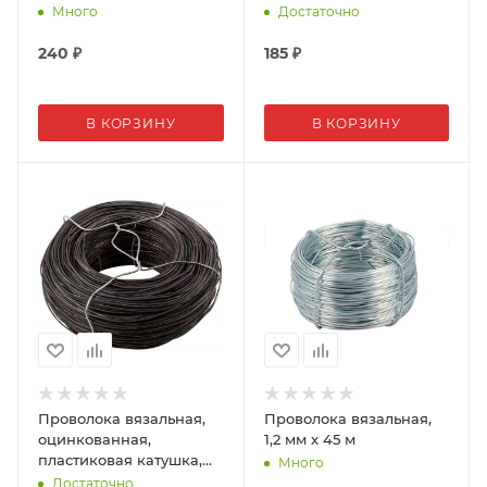
Много
Достаточно
240
₽
185
₽
В КОРЗИНУ
В КОРЗИНУ
Проволока вязальная,
Проволока вязальная,
оцинкованная,
1,2 мм х 45 м
пластиковая катушка,
Много
1,4 мм х 30 м
Достаточно