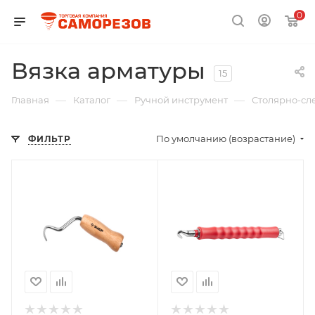
0
Вязка арматуры
15
—
—
—
Главная
Каталог
Ручной инструмент
Столярно-сл
По умолчанию (возрастание)
ФИЛЬТР