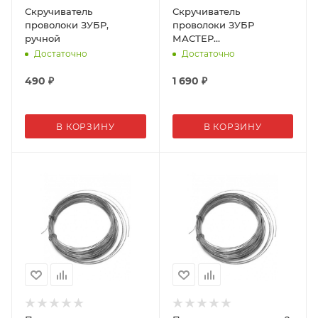
Скручиватель
Скручиватель
проволоки ЗУБР,
проволоки ЗУБР
ручной
МАСТЕР
автоматический, 310мм
Достаточно
Достаточно
490
₽
1 690
₽
В КОРЗИНУ
В КОРЗИНУ