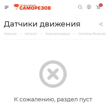
0
Датчики движения
—
—
—
Главная
Каталог
Электротовары
Системы безопас
К сожалению, раздел пуст