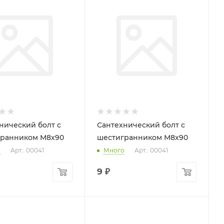
нический болт с
Сантехнический болт с
гранником М8х90
шестигранником М8х90
о
Арт.: 00041
Много
Арт.: 00041
9
₽