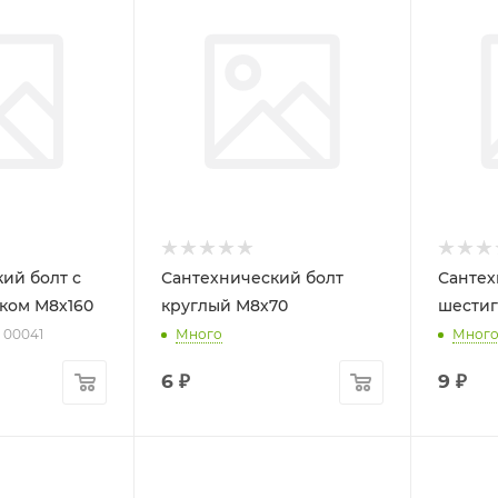
ий болт с
Сантехнический болт
Сантех
ком М8х160
круглый М8х70
шести
: 00041
Много
Мног
6
₽
9
₽