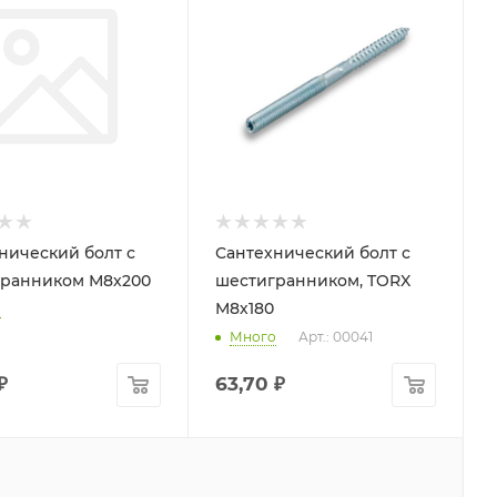
нический болт с
Сантехнический болт с
ранником М8х200
шестигранником, TORX
М8х180
о
Много
Арт.: 00041
₽
63,70
₽