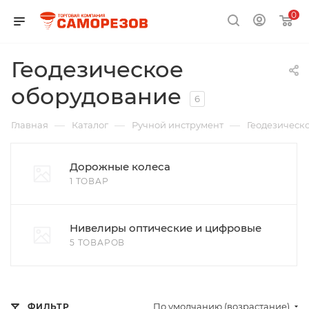
0
Геодезическое
оборудование
6
—
—
—
Главная
Каталог
Ручной инструмент
Геодезическ
Дорожные колеса
1 ТОВАР
Нивелиры оптические и цифровые
5 ТОВАРОВ
По умолчанию (возрастание)
ФИЛЬТР