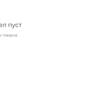
ел пуст
х товаров