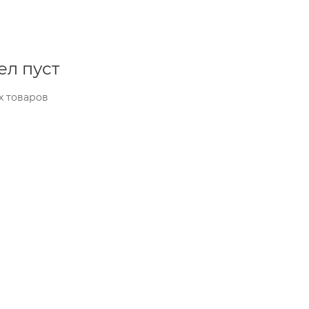
ел пуст
х товаров