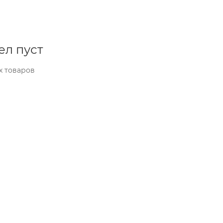
ел пуст
х товаров