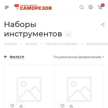
0
Наборы
инструментов
13
—
—
—
Главная
Каталог
Ручной инструмент
Автоинструм
По умолчанию (возрастание)
ФИЛЬТР