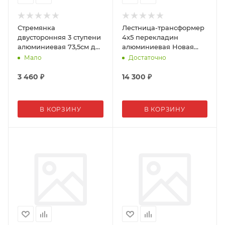
Стремянка
Лестница-трансформер
двусторонняя 3 ступени
4х5 перекладин
алюминиевая 73,5см до
алюминиевая Новая
120кг UFUK
Высота NV1320 ширина
Мало
Достаточно
340мм 1320405
3 460
₽
14 300
₽
В КОРЗИНУ
В КОРЗИНУ