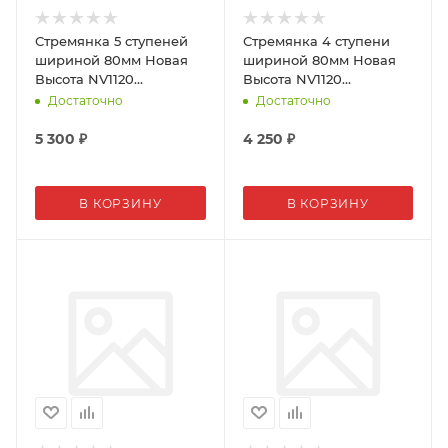
Стремянка 5 ступеней
Стремянка 4 ступени
шириной 80мм Новая
шириной 80мм Новая
Высота NV1120
Высота NV1120
алюминиевая
алюминиевая
Достаточно
Достаточно
двусторонняя
двусторонняя
5 300
₽
4 250
₽
В КОРЗИНУ
В КОРЗИНУ