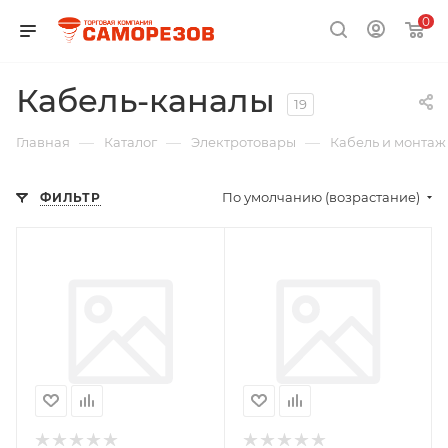
0
Кабель-каналы
19
—
—
—
Главная
Каталог
Электротовары
Кабель и монтаж
По умолчанию (возрастание)
ФИЛЬТР