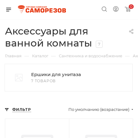
0
Аксессуары для
ванной комнаты
7
—
—
—
Главная
Каталог
Сантехника и водоснабжение
Ак
Ершики для унитаза
7 ТОВАРОВ
По умолчанию (возрастание)
ФИЛЬТР