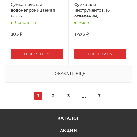
Сумка поясная
Сумка для
водонепроницаемая
инструментов, 16
ECOS
отделений,
340*190*240мм, FIT
Достаточно
Мало
205
₽
1 475
₽
В КОРЗИНУ
В КОРЗИНУ
ПОКАЗАТЬ ЕЩЕ
1
2
3
7
КАТАЛОГ
АКЦИИ