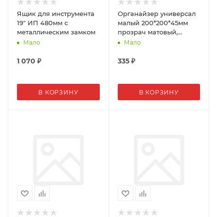
Ящик для инструмента
Органайзер универсал
19" ИП 480мм с
малый 200*200*45мм
металлическим замком
прозрач матовый,
Сибртех
Мало
Мало
1 070
₽
335
₽
В КОРЗИНУ
В КОРЗИНУ