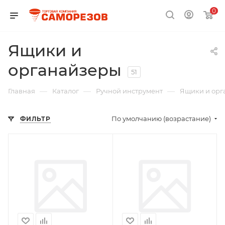
0
Ящики и
органайзеры
51
—
—
—
Главная
Каталог
Ручной инструмент
Ящики и орг
По умолчанию (возрастание)
ФИЛЬТР