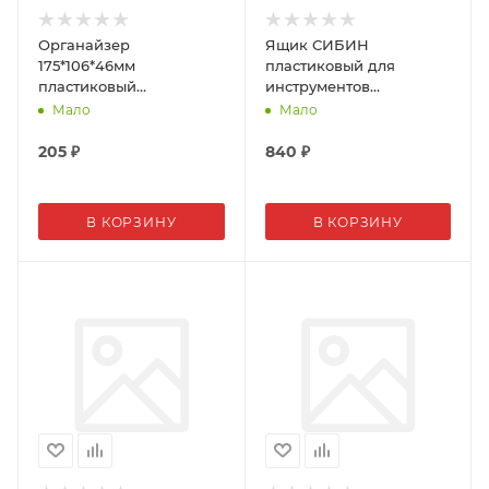
Органайзер
Ящик СИБИН
175*106*46мм
пластиковый для
пластиковый
инструментов
двухсторонний СИБИН
410*220*195мм 16"
Мало
Мало
205
₽
840
₽
В КОРЗИНУ
В КОРЗИНУ