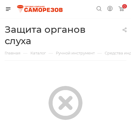
0
Защита органов
слуха
—
—
—
Главная
Каталог
Ручной инструмент
Средства ин