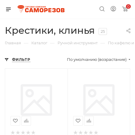
0
Крестики, клинья
25
—
—
—
Главная
Каталог
Ручной инструмент
По кафелю и 
По умолчанию (возрастание)
ФИЛЬТР