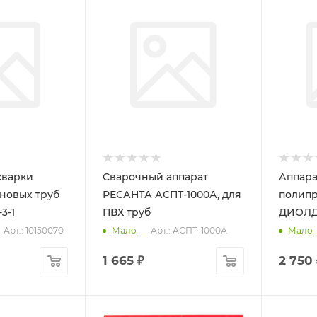
сварки
Сварочный аппарат
Аппара
новых труб
РЕСАНТА АСПТ-1000А, для
полипр
3-1
ПВХ труб
ДИОЛД 
Арт.: 10150070
Мало
Арт.: АСПТ-1000А
Мало
1 665
₽
2 750