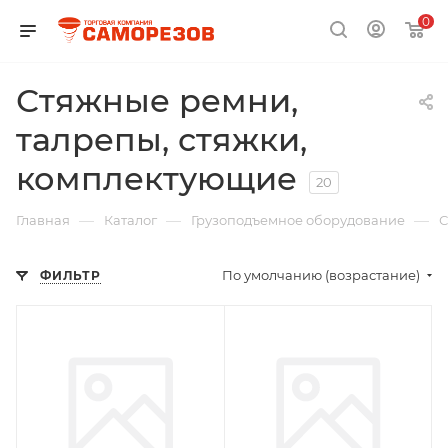
0
Стяжные ремни,
талрепы, стяжки,
комплектующие
20
—
—
—
Главная
Каталог
Грузоподъемное оборудование
С
По умолчанию (возрастание)
ФИЛЬТР