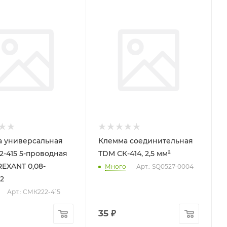
 универсальная
Клемма соединительная
2-415 5-проводная
TDM СК-414, 2,5 мм²
REXANT 0,08-
Много
Арт.: SQ0527-0004
2
Арт.: СМК222-415
35
₽