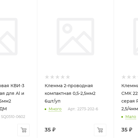
овая КВИ-3
Клемма 2-проводная
Клемма
я для Al и
компактная 0,5-2,5мм2
СМК 22
 6мм2
6шт/уп
серая 
ТДМ
2,5/4мм
Много
Арт.: 2273-202-6
: SQ0510-0602
Мало
35
₽
35
₽