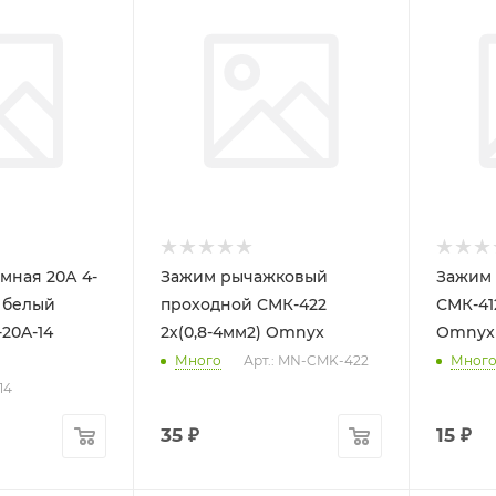
мная 20А 4-
Зажим рычажковый
Зажим
 белый
проходной СМК-422
СМК-412
20A-14
2х(0,8-4мм2) Omnyx
Omnyx
Много
Арт.: MN-CMK-422
Мног
14
35
₽
15
₽