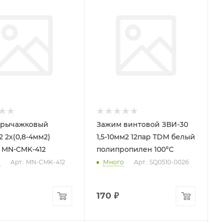
 рычажковый
Зажим винтовой ЗВИ-30
 2х(0,8-4мм2)
1,5-10мм2 12пар TDM белый
 MN-CMK-412
полипропилен 100°C
о
Арт.: MN-CMK-412
Много
Арт.: SQ0510-0026
170
₽