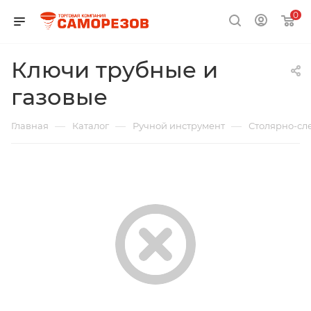
0
Ключи трубные и
газовые
—
—
—
Главная
Каталог
Ручной инструмент
Столярно-сл