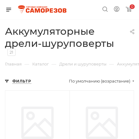
0
Аккумуляторные
дрели-шуруповерты
21
—
—
—
Главная
Каталог
Дрели и шуруповерты
Аккумуля
По умолчанию (возрастание)
ФИЛЬТР