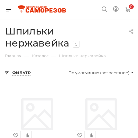
0
Шпильки
нержавейка
5
—
—
Главная
Каталог
Шпильки нержавейка
По умолчанию (возрастание)
ФИЛЬТР