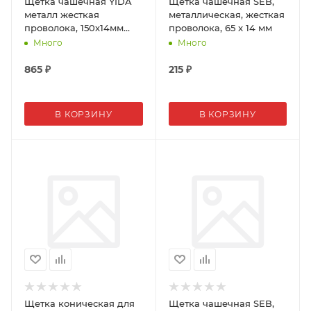
Щетка чашечная YIDA
Щетка чашечная SEB,
металл жесткая
металлическая, жесткая
проволока, 150х14мм
проволока, 65 x 14 мм
Т994802
Много
Много
865
₽
215
₽
В КОРЗИНУ
В КОРЗИНУ
Щетка коническая для
Щетка чашечная SEB,