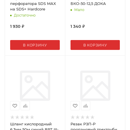
перфоратора SDS MAX
БКО-50-12,5 ДОКА
на SDS+ Hardcore
Мало
Достаточно
1 930
₽
1 340
₽
В КОРЗИНУ
В КОРЗИНУ
Шланг кислородный
Резак РЗП-Р
6,3мм 50м синий ВРТ III-
пропановый трехтрубн