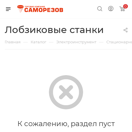
0
Лобзиковые станки
—
—
—
Главная
Каталог
Электроинструмент
Стационарн
К сожалению, раздел пуст