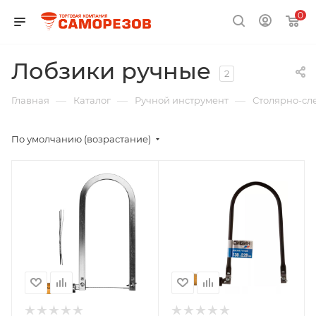
0
Лобзики ручные
2
—
—
—
Главная
Каталог
Ручной инструмент
Столярно-сл
По умолчанию (возрастание)