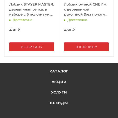
Лобзик STAYER MASTER,
Лобзик ручной СИБИН,
деревянная ручка, в
с деревянной
наборе с 6 полотнами,
рукояткой (без полотна),
130 х 250 мм
130 х 220 мм
Достаточно
Достаточно
430
₽
430
₽
В КОРЗИНУ
В КОРЗИНУ
КАТАЛОГ
АКЦИИ
УСЛУГИ
БРЕНДЫ