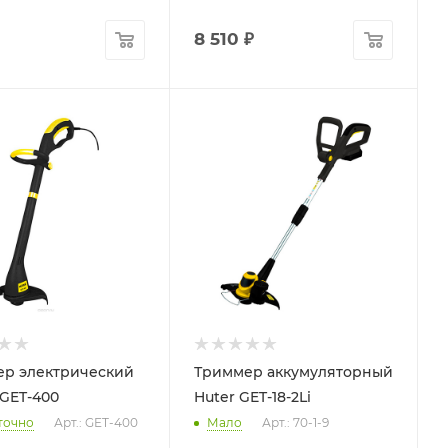
8 510
₽
р электрический
Триммер аккумуляторный
GET-400
Huter GET-18-2Li
точно
Арт.: GET-400
Мало
Арт.: 70-1-9