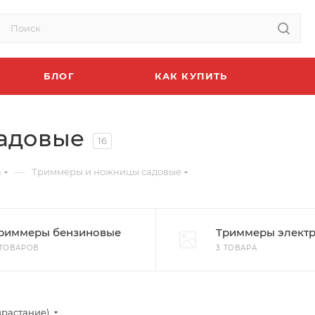
БЛОГ
КАК КУПИТЬ
адовые
16
—
а
Триммеры и ножницы садовые
риммеры бензиновые
Триммеры элект
 ТОВАРОВ
3 ТОВАРА
зрастание)