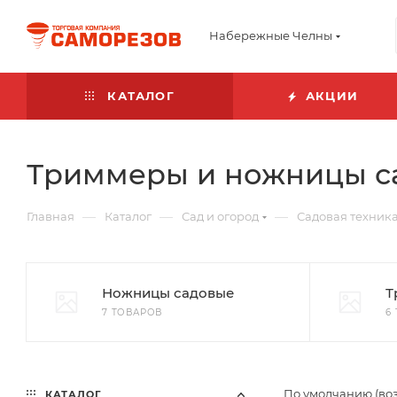
Набережные Челны
КАТАЛОГ
АКЦИИ
Триммеры и ножницы с
—
—
—
Главная
Каталог
Сад и огород
Садовая техник
Ножницы садовые
Т
7 ТОВАРОВ
6
По умолчанию (во
КАТАЛОГ