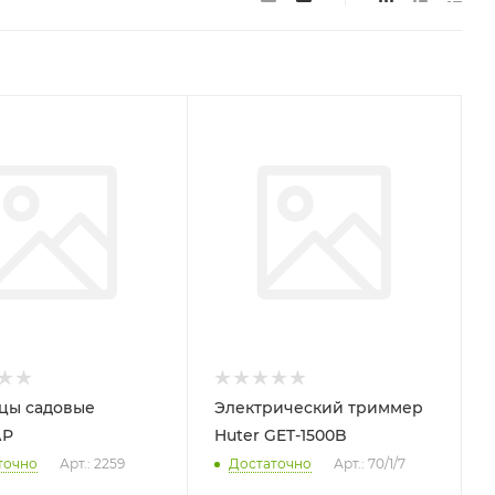
цы садовые
Электрический триммер
АР
Huter GET-1500B
точно
Арт.: 2259
Достаточно
Арт.: 70/1/7