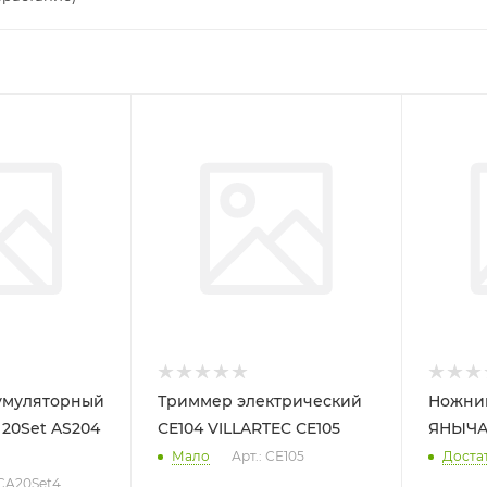
умуляторный
Триммер электрический
Ножни
 20Set AS204
СЕ104 VILLARTEC СЕ105
ЯНЫЧ
Мало
Арт.: СЕ105
Доста
 CA20Set4