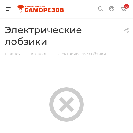
0
Электрические
лобзики
—
—
Главная
Каталог
Электрические лобзики