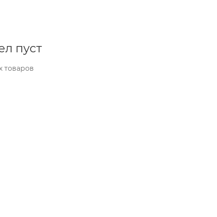
ел пуст
х товаров