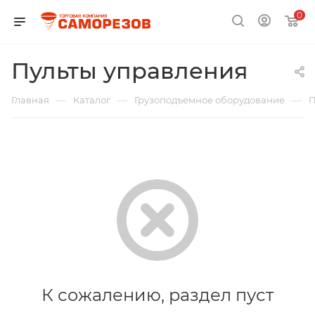
0
Пульты управления
—
—
—
Главная
Каталог
Грузоподъемное оборудование
П
К сожалению, раздел пуст