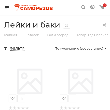
0
Лейки и баки
27
—
—
—
Главная
Каталог
Сад и огород
Товары для полива
По умолчанию (возрастание)
ФИЛЬТР