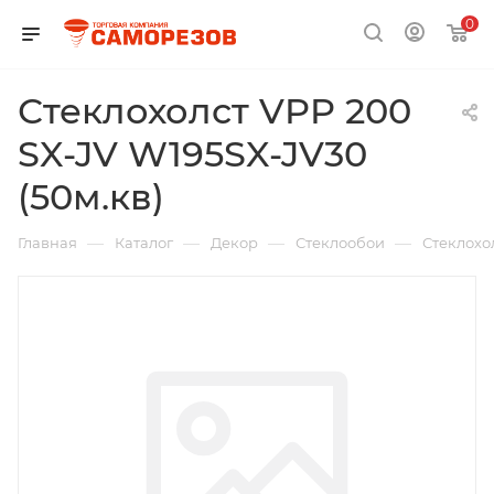
0
Стеклохолст VPP 200
SX-JV W195SX-JV30
(50м.кв)
—
—
—
—
Главная
Каталог
Декор
Стеклообои
Стеклохол