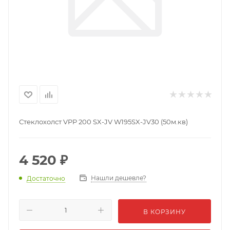
Стеклохолст VPP 200 SX-JV W195SX-JV30 (50м.кв)
4 520
₽
Нашли дешевле?
Достаточно
В КОРЗИНУ