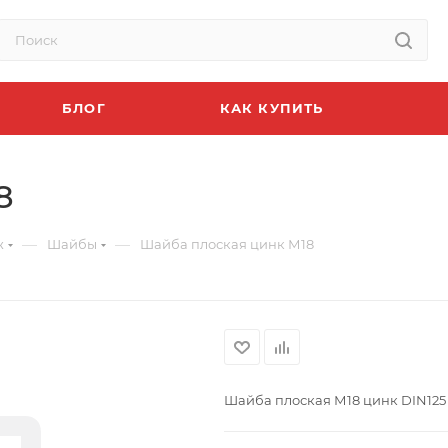
БЛОГ
КАК КУПИТЬ
8
—
—
ж
Шайбы
Шайба плоская цинк М18
Шайба плоская М18 цинк DIN125 (