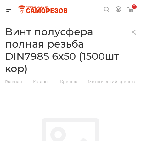
0
Винт полусфера
полная резьба
DIN7985 6х50 (1500шт
кор)
—
—
—
Главная
Каталог
Крепеж
Метрический крепеж