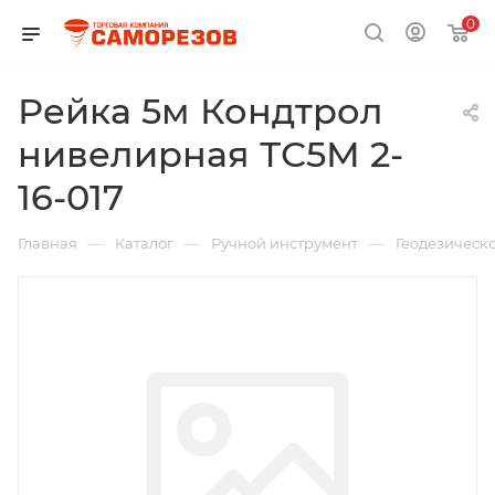
0
Рейка 5м Кондтрол
нивелирная ТС5М 2-
16-017
—
—
—
Главная
Каталог
Ручной инструмент
Геодезическ